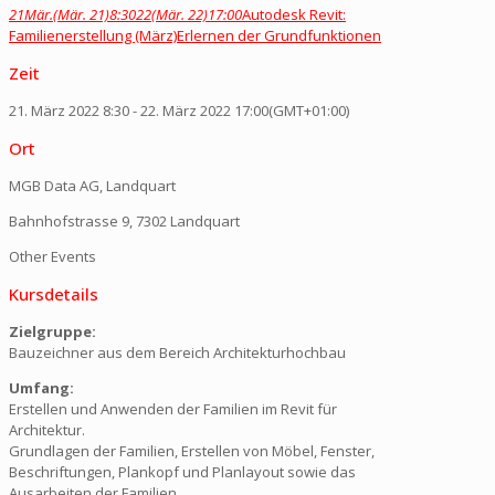
21
Mär.
(Mär. 21)
8:30
22
(Mär. 22)
17:00
Autodesk Revit:
Familienerstellung (März)
Erlernen der Grundfunktionen
Zeit
21. März 2022
8:30
-
22. März 2022
17:00
(GMT+01:00)
Ort
MGB Data AG, Landquart
Bahnhofstrasse 9, 7302 Landquart
Other Events
Kursdetails
Zielgruppe:
Bauzeichner aus dem Bereich Architekturhochbau
Umfang:
Erstellen und Anwenden der Familien im Revit für
Architektur.
Grundlagen der Familien, Erstellen von Möbel, Fenster,
Beschriftungen, Plankopf und Planlayout sowie das
Ausarbeiten der Familien.