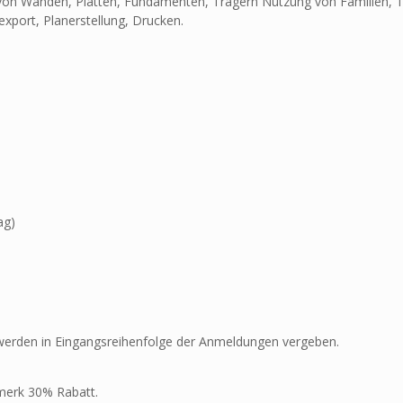
g von Wänden, Platten, Fundamenten, Trägern Nutzung von Familien,
export, Planerstellung, Drucken.
ag)
 werden in Eingangsreihenfolge der Anmeldungen vergeben.
rmerk 30% Rabatt.