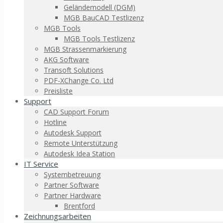
Geländemodell (DGM)
MGB BauCAD Testlizenz
MGB Tools
MGB Tools Testlizenz
MGB Strassenmarkierung
AKG Software
Transoft Solutions
PDF-XChange Co. Ltd
Preisliste
Support
CAD Support Forum
Hotline
Autodesk Support
Remote Unterstützung
Autodesk Idea Station
IT Service
Systembetreuung
Partner Software
Partner Hardware
Brentford
Zeichnungsarbeiten