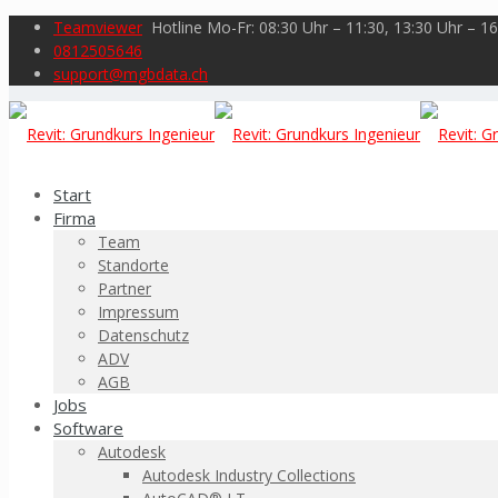
Teamviewer
Hotline Mo-Fr: 08:30 Uhr – 11:30, 13:30 Uhr – 16
0812505646
support@mgbdata.ch
Start
Firma
Team
Standorte
Partner
Impressum
Datenschutz
ADV
AGB
Jobs
Software
Autodesk
Autodesk Industry Collections