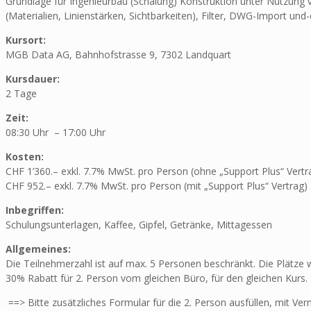
Grundlage für Ingenieurbau (Schalung) Konstruktion unter Nutzun
(Materialien, Linienstärken, Sichtbarkeiten), Filter, DWG-Import und-
Kursort:
MGB Data AG, Bahnhofstrasse 9, 7302 Landquart
Kursdauer:
2 Tage
Zeit:
08:30 Uhr – 17:00 Uhr
Kosten:
CHF 1’360.– exkl. 7.7% MwSt. pro Person (ohne „Support Plus“ Vertr
CHF 952.– exkl. 7.7% MwSt. pro Person (mit „Support Plus“ Vertrag)
Inbegriffen:
Schulungsunterlagen, Kaffee, Gipfel, Getränke, Mittagessen
Allgemeines:
Die Teilnehmerzahl ist auf max. 5 Personen beschränkt. Die Plätze
30% Rabatt für 2. Person vom gleichen Büro, für den gleichen Kurs.
==> Bitte zusätzliches Formular für die 2. Person ausfüllen, mit Ve