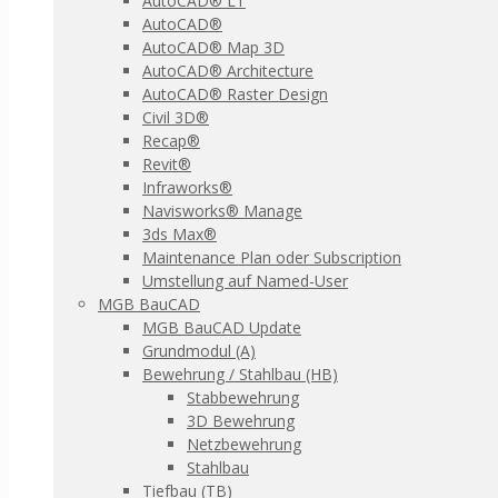
AutoCAD® LT
AutoCAD®
AutoCAD® Map 3D
AutoCAD® Architecture
AutoCAD® Raster Design
Civil 3D®
Recap®
Revit®
Infraworks®
Navisworks® Manage
3ds Max®
Maintenance Plan oder Subscription
Umstellung auf Named-User
MGB BauCAD
MGB BauCAD Update
Grundmodul (A)
Bewehrung / Stahlbau (HB)
Stabbewehrung
3D Bewehrung
Netzbewehrung
Stahlbau
Tiefbau (TB)